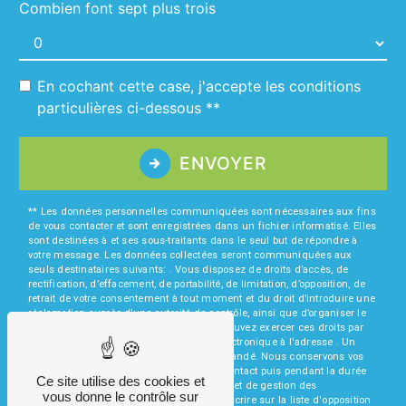
Combien font sept plus trois
En cochant cette case, j'accepte les conditions
particulières ci-dessous **
ENVOYER
** Les données personnelles communiquées sont nécessaires aux fins
de vous contacter et sont enregistrées dans un fichier informatisé. Elles
sont destinées à et ses sous-traitants dans le seul but de répondre à
votre message. Les données collectées seront communiquées aux
seuls destinataires suivants: . Vous disposez de droits d’accès, de
rectification, d’effacement, de portabilité, de limitation, d’opposition, de
retrait de votre consentement à tout moment et du droit d’introduire une
réclamation auprès d’une autorité de contrôle, ainsi que d’organiser le
sort de vos données post-mortem. Vous pouvez exercer ces droits par
voie postale à l'adresse ou par courrier électronique à l'adresse . Un
justificatif d'identité pourra vous être demandé. Nous conservons vos
données pendant la période de prise de contact puis pendant la durée
Ce site utilise des cookies et
de prescription légale aux fins probatoires et de gestion des
vous donne le contrôle sur
contentieux. Vous avez le droit de vous inscrire sur la liste d'opposition