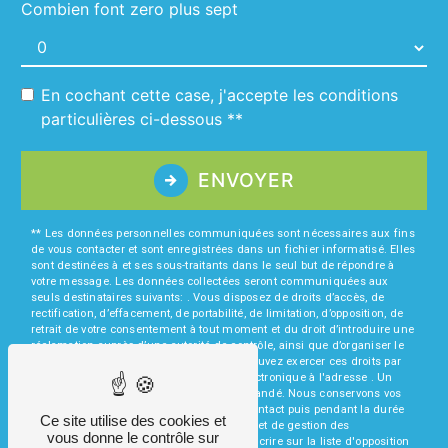
Combien font zero plus sept
En cochant cette case, j'accepte les conditions
particulières ci-dessous **
ENVOYER
** Les données personnelles communiquées sont nécessaires aux fins
de vous contacter et sont enregistrées dans un fichier informatisé. Elles
sont destinées à et ses sous-traitants dans le seul but de répondre à
votre message. Les données collectées seront communiquées aux
seuls destinataires suivants: . Vous disposez de droits d’accès, de
rectification, d’effacement, de portabilité, de limitation, d’opposition, de
retrait de votre consentement à tout moment et du droit d’introduire une
réclamation auprès d’une autorité de contrôle, ainsi que d’organiser le
sort de vos données post-mortem. Vous pouvez exercer ces droits par
voie postale à l'adresse ou par courrier électronique à l'adresse . Un
justificatif d'identité pourra vous être demandé. Nous conservons vos
données pendant la période de prise de contact puis pendant la durée
Ce site utilise des cookies et
de prescription légale aux fins probatoires et de gestion des
vous donne le contrôle sur
contentieux. Vous avez le droit de vous inscrire sur la liste d'opposition