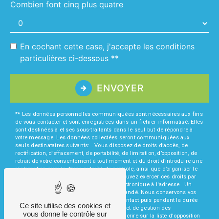
Combien font cinq plus quatre
En cochant cette case, j'accepte les conditions
particulières ci-dessous **
ENVOYER
** Les données personnelles communiquées sont nécessaires aux fins
de vous contacter et sont enregistrées dans un fichier informatisé. Elles
sont destinées à et ses sous-traitants dans le seul but de répondre à
votre message. Les données collectées seront communiquées aux
seuls destinataires suivants: . Vous disposez de droits d’accès, de
rectification, d’effacement, de portabilité, de limitation, d’opposition, de
retrait de votre consentement à tout moment et du droit d’introduire une
réclamation auprès d’une autorité de contrôle, ainsi que d’organiser le
sort de vos données post-mortem. Vous pouvez exercer ces droits par
voie postale à l'adresse ou par courrier électronique à l'adresse . Un
justificatif d'identité pourra vous être demandé. Nous conservons vos
données pendant la période de prise de contact puis pendant la durée
Ce site utilise des cookies et
de prescription légale aux fins probatoires et de gestion des
vous donne le contrôle sur
contentieux. Vous avez le droit de vous inscrire sur la liste d'opposition