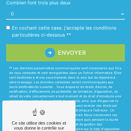
Combien font trois plus deux
En cochant cette case, j'accepte les conditions
particulières ci-dessous **
ENVOYER
** Les données personnelles communiquées sont nécessaires aux fins
de vous contacter et sont enregistrées dans un fichier informatisé. Elles
sont destinées à et ses sous-traitants dans le seul but de répondre à
votre message. Les données collectées seront communiquées aux
seuls destinataires suivants: . Vous disposez de droits d’accès, de
rectification, d’effacement, de portabilité, de limitation, d’opposition, de
retrait de votre consentement à tout moment et du droit d’introduire une
réclamation auprès d’une autorité de contrôle, ainsi que d’organiser le
sort de vos données post-mortem. Vous pouvez exercer ces droits par
voie postale à l'adresse ou par courrier électronique à l'adresse . Un
justificatif d'identité pourra vous être demandé. Nous conservons vos
données pendant la période de prise de contact puis pendant la durée
Ce site utilise des cookies et
de prescription légale aux fins probatoires et de gestion des
vous donne le contrôle sur
contentieux. Vous avez le droit de vous inscrire sur la liste d'opposition