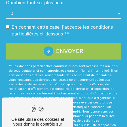
Combien font six plus neuf
En cochant cette case, j'accepte les conditions
particulières ci-dessous **
ENVOYER
** Les données personnelles communiquées sont nécessaires aux fins
de vous contacter et sont enregistrées dans un fichier informatisé. Elles
sont destinées à et ses sous-traitants dans le seul but de répondre à
votre message. Les données collectées seront communiquées aux
seuls destinataires suivants: . Vous disposez de droits d’accès, de
rectification, d’effacement, de portabilité, de limitation, d’opposition, de
retrait de votre consentement à tout moment et du droit d’introduire une
réclamation auprès d’une autorité de contrôle, ainsi que d’organiser le
sort de vos données post-mortem. Vous pouvez exercer ces droits par
voie postale à l'adresse ou par courrier électronique à l'adresse . Un
justificatif d'identité pourra vous être demandé. Nous conservons vos
données pendant la période de prise de contact puis pendant la durée
Ce site utilise des cookies et
de prescription légale aux fins probatoires et de gestion des
vous donne le contrôle sur
contentieux. Vous avez le droit de vous inscrire sur la liste d'opposition